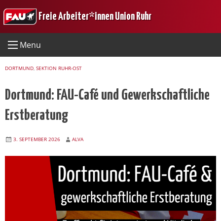
Skip
Freie Arbeiter*innen Union Ruhr
to
content
Menu
DORTMUND
,
SEKTION RUHR-OST
Dortmund: FAU-Café und Gewerkschaftliche
Erstberatung
3. SEPTEMBER 2026
ALVA