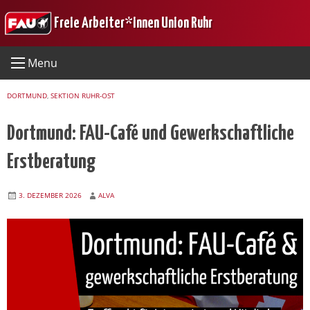
Skip
Freie Arbeiter*innen Union Ruhr
to
content
Menu
DORTMUND
,
SEKTION RUHR-OST
Dortmund: FAU-Café und Gewerkschaftliche
Erstberatung
3. DEZEMBER 2026
ALVA