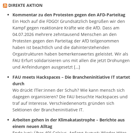
DIREKTE AKTION
Kommentar zu den Protesten gegen den AFD-Parteitag
Ein Hoch auf die FDGO! Grundsätzlich begrüßen wir den
Kampf gegen reaktionäre Kräfte wie die AfD. Dass am
04.07.2026 mehrere zehntausend Menschen an den
Protesten gegen den Parteitag der AfD teilgenommen
haben ist beachtlich und die dahinterstehenden
Orgastrukturen haben bemerkenswertes geleistet. Wir als
FAU Erfurt solidarisieren uns mit allen die jetzt Drohungen
und Anfeindungen ausgesetzt […]
FAU meets Hackspaces – Die Brancheninitiative IT startet
durch
Wo drückt ITler:innen der Schuh? Wie kann mensch sich
dagegen organisieren? Die FAU besuchte Hackspaces und
traf auf Interesse. Verschiedenenorts gründen sich
Sektionen der Brancheninitiative IT.
Arbeiten gehen in der Klimakatastrophe – Berichte aus
einem neuen Alltag
Ende Juni: Über 40° Celsius. Anfang August: Wieder Hitze