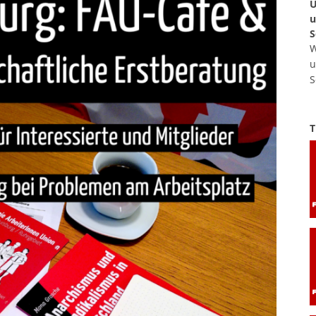
U
u
S
W
u
S
T