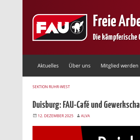
Skip
to
Freie Arb
content
Die kämpferische
Aktuelles
Über uns
Mitglied werden
SEKTION RUHR-WEST
Duisburg: FAU-Café und Gewerkscha
12. DEZEMBER 2025
ALVA