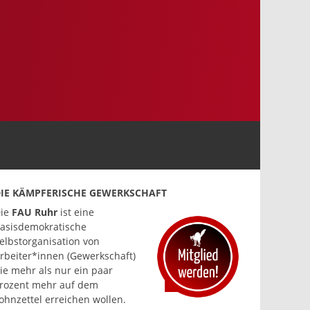
IE KÄMPFERISCHE GEWERKSCHAFT
ie
FAU Ruhr
ist eine
asisdemokratische
elbstorganisation von
rbeiter*innen (Gewerkschaft)
ie mehr als nur ein paar
rozent mehr auf dem
ohnzettel erreichen wollen.