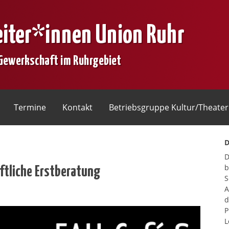
eiter*innen Union Ruhr
 Gewerkschaft im Ruhrgebiet
Termine
Kontakt
Betriebsgruppe Kultur/Theater
D
D
ftliche Erstberatung
b
S
A
d
P
L