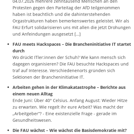
04.07.2026 mehrere zehntausend Menschen an den
Protesten gegen den Parteitag der AfD teilgenommen
haben ist beachtlich und die dahinterstehenden
Orgastrukturen haben bemerkenswertes geleistet. Wir als
FAU Erfurt solidarisieren uns mit allen die jetzt Drohungen
und Anfeindungen ausgesetzt […]
FAU meets Hackspaces – Die Brancheninitiative IT startet
durch
Wo drückt ITler:innen der Schuh? Wie kann mensch sich
dagegen organisieren? Die FAU besuchte Hackspaces und
traf auf Interesse. Verschiedenenorts gründen sich
Sektionen der Brancheninitiative IT.
Arbeiten gehen in der Klimakatastrophe – Berichte aus
einem neuen Alltag
Ende Juni: Über 40° Celsius. Anfang August: Wieder Hitze
zu erwarten. Wie regelt ihr eure Arbeit? Was macht der
„Arbeitgeber“? - Eine existenzielle Frage - gerade im
Gesundheitswesen.
Die FAU wächst – Wie wächst die Basisdemokratie mit?