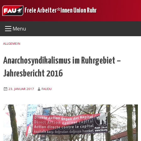
Skip
Freie Arbeiter*innen Union Ruhr
to
content
Menu
ALLGEMEIN
Anarchosyndikalismus im Ruhrgebiet –
Jahresbericht 2016
23. JANUAR 2017
FAUDU