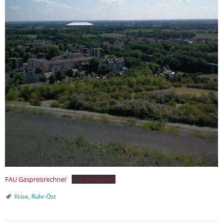
FAU Gaspreisrechner
Herunterladen
Krise
,
Ruhr-Ost