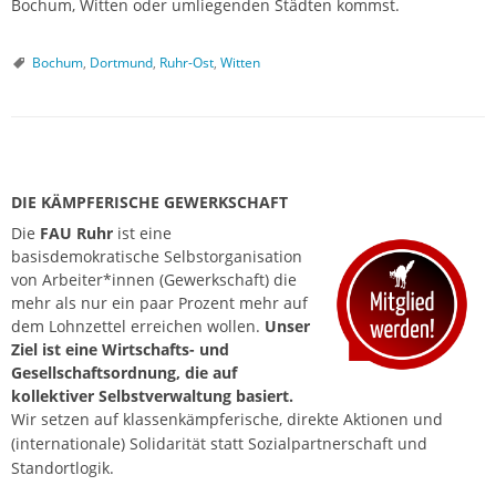
Bochum, Witten oder umliegenden Städten kommst.
Bochum
,
Dortmund
,
Ruhr-Ost
,
Witten
P
o
DIE KÄMPFERISCHE GEWERKSCHAFT
s
Die
FAU Ruhr
ist eine
basisdemokratische Selbstorganisation
t
von Arbeiter*innen (Gewerkschaft) die
N
mehr als nur ein paar Prozent mehr auf
a
dem Lohnzettel erreichen wollen.
Unser
Ziel ist eine Wirtschafts- und
v
Gesellschaftsordnung, die auf
i
kollektiver Selbstverwaltung basiert.
g
Wir setzen auf klassenkämpferische, direkte Aktionen und
(internationale) Solidarität statt Sozialpartnerschaft und
a
Standortlogik.
t