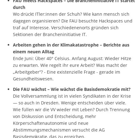
FAU meets Hackspaces – Die Brancheninitiative IT startet
durch
Wo drückt ITler:innen der Schuh? Wie kann mensch sich
dagegen organisieren? Die FAU besuchte Hackspaces und
traf auf Interesse. Verschiedenenorts gründen sich
Sektionen der Brancheninitiative IT.
Arbeiten gehen in der Klimakatastrophe – Berichte aus
einem neuen Alltag
Ende Juni: Über 40° Celsius. Anfang August: Wieder Hitze
zu erwarten. Wie regelt ihr eure Arbeit? Was macht der
„Arbeitgeber“? - Eine existenzielle Frage - gerade im
Gesundheitswesen.
Die FAU wächst – Wie wächst die Basisdemokratie mit?
Die Vollversammlung ist in vielen Syndikaten in der Krise
— so auch in Dresden. Wenige entscheiden über viele.
Wie füllen wir die VV wieder mit Leben? Durch Trennung
von Diskussion und Entscheidung, mehr
Körperschaftenautonomie und neue
Abstimmungsmechanismen versucht die AG
Basisdemokratie, das zu erreichen.