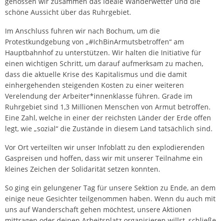
genossen wir zusammen das ideale Wanderwetter und die
schöne Aussicht über das Ruhrgebiet.
Im Anschluss fuhren wir nach Bochum, um die
Protestkundgebung von „#IchBinArmutsbetroffen“ am
Hauptbahnhof zu unterstützen. Wir halten die Initiative für
einen wichtigen Schritt, um darauf aufmerksam zu machen,
dass die aktuelle Krise des Kapitalismus und die damit
einhergehenden steigenden Kosten zu einer weiteren
Verelendung der Arbeiter*innenklasse führen. Grade im
Ruhrgebiet sind 1,3 Millionen Menschen von Armut betroffen.
Eine Zahl, welche in einer der reichsten Länder der Erde offen
legt, wie „sozial“ die Zustände in diesem Land tatsächlich sind.
Vor Ort verteilten wir unser Infoblatt zu den explodierenden
Gaspreisen und hoffen, dass wir mit unserer Teilnahme ein
kleines Zeichen der Solidarität setzen konnten.
So ging ein gelungener Tag für unsere Sektion zu Ende, an dem
einige neue Gesichter teilgenommen haben. Wenn du auch mit
uns auf Wanderschaft gehen möchtest, unsere Aktionen
mittragen oder deinen Arbeitsplatz organisieren willst, schließe