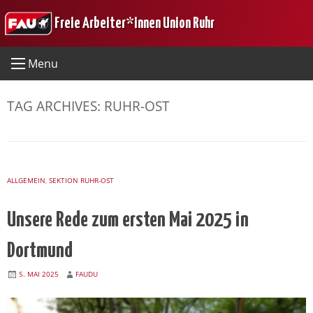
Skip
Freie Arbeiter*innen Union Ruhr
to
content
Menu
TAG ARCHIVES:
RUHR-OST
ALLGEMEIN
,
SEKTION RUHR-OST
Unsere Rede zum ersten Mai 2025 in
Dortmund
5. MAI 2025
FAUDU