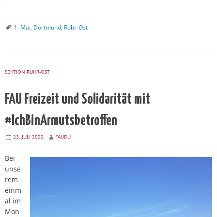
1. Mai
,
Dortmund
,
Ruhr-Ost
SEKTION RUHR-OST
FAU Freizeit und Solidarität mit
#IchBinArmutsbetroffen
23. JULI 2022
FAUDU
Bei
unse
rem
einm
al im
Mon